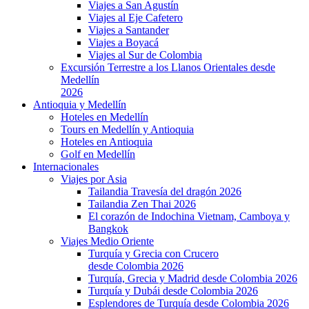
Viajes a San Agustín
Viajes al Eje Cafetero
Viajes a Santander
Viajes a Boyacá
Viajes al Sur de Colombia
Excursión Terrestre a los Llanos Orientales desde
Medellín
2026
Antioquia y Medellín
Hoteles en Medellín
Tours en Medellín y Antioquia
Hoteles en Antioquia
Golf en Medellín
Internacionales
Viajes por Asia
Tailandia Travesía del dragón 2026
Tailandia Zen Thai 2026
El corazón de Indochina Vietnam, Camboya y
Bangkok
Viajes Medio Oriente
Turquía y Grecia con Crucero
desde Colombia 2026
Turquía, Grecia y Madrid desde Colombia 2026
Turquía y Dubái desde Colombia 2026
Esplendores de Turquía desde Colombia 2026